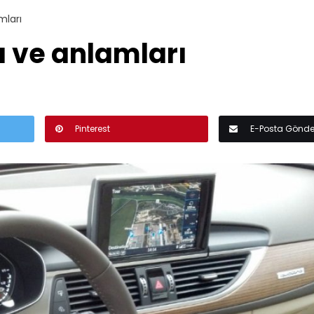
mları
ı ve anlamları
Pinterest
E-Posta Gönde