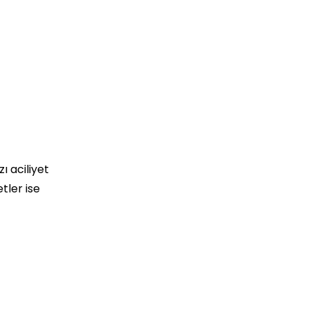
ı aciliyet
etler ise