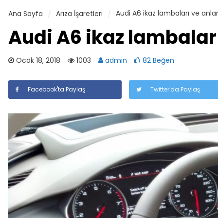
Audi A6 ikaz lambaları ve anla
Ana Sayfa
Arıza İşaretleri
Audi A6 ikaz lambalar
Ocak 18, 2018
1003
admin
82 Beğen
Facebook'ta Paylaş
Twitter'da Paylaş