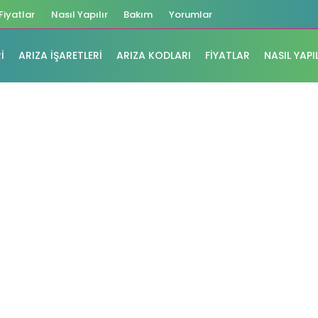
Fiyatlar
Nasıl Yapılır
Bakım
Yorumlar
I
ARIZA İŞARETLERI
ARIZA KODLARI
FIYATLAR
NASIL YAPI