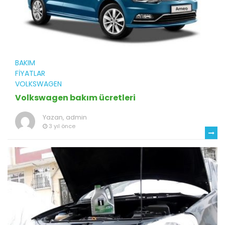
BAKIM
FIYATLAR
VOLKSWAGEN
Volkswagen bakım ücretleri
Yazan,
admin
3 yıl önce