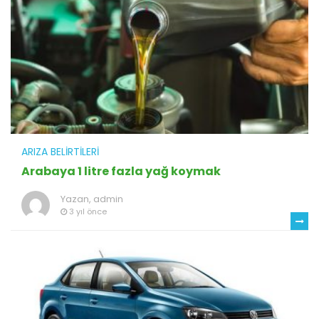
ARIZA BELIRTILERI
Arabaya 1 litre fazla yağ koymak
Yazan,
admin
3 yıl önce