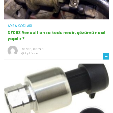
ARIZA KODLARI
DF053 Renault arıza kodu nedir, çözümü nasıl
yapılır ?
Yazan,
admin
4 yıl önce