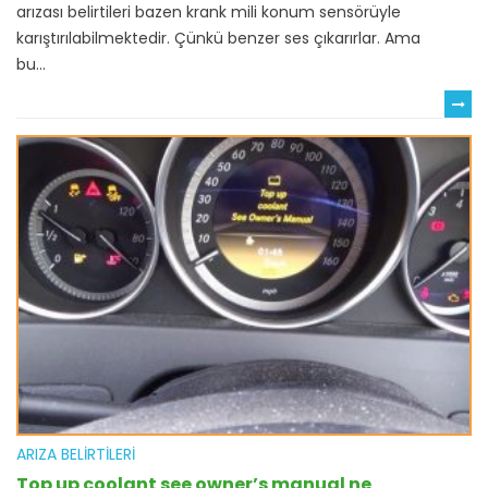
arızası belirtileri bazen krank mili konum sensörüyle
karıştırılabilmektedir. Çünkü benzer ses çıkarırlar. Ama
bu...
ARIZA BELIRTILERI
Top up coolant see owner’s manual ne