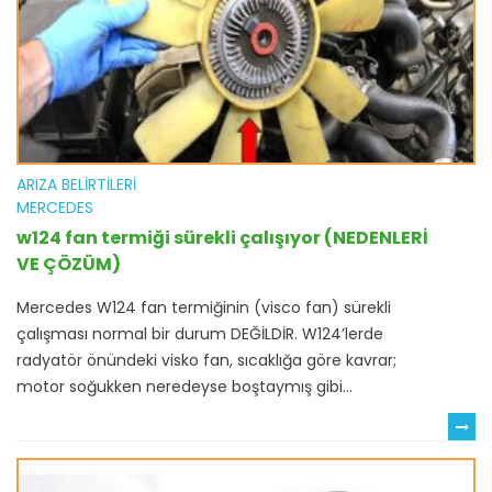
ARIZA BELIRTILERI
MERCEDES
w124 fan termiği sürekli çalışıyor (NEDENLERİ
VE ÇÖZÜM)
Mercedes W124 fan termiğinin (visco fan) sürekli
çalışması normal bir durum DEĞİLDİR. W124’lerde
radyatör önündeki visko fan, sıcaklığa göre kavrar;
motor soğukken neredeyse boştaymış gibi...