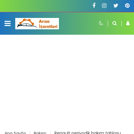
Renault periyodik bakım tablosu
Ana Sayfa
Bakım