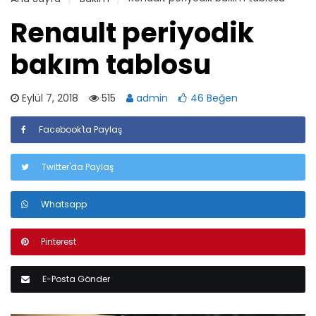
Renault periyodik
bakım tablosu
Eylül 7, 2018
515
admin
46 Beğen
Facebook'ta Paylaş
Twitter'da Paylaş
Whatsapp
Pinterest
E-Posta Gönder