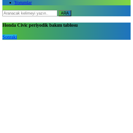
Yorumlar
ARA
Honda Civic periyodik bakım tablosu
Sonraki