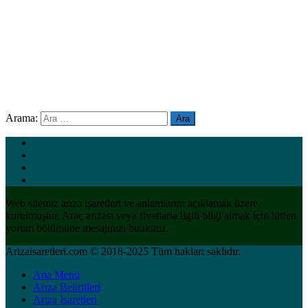
Arama:
Web sitemiz arıza işaretleri ve anlamlarını açıklamak üzere
kurulmuştur. Araç arızası veya fiyatlarla ilgili bilgi almak için lütfen
yorum bölümüne mesajınızı bırakınız.
Arizaisaretleri.com © 2018-2025 Tüm hakları saklıdır.
Ana Menü
Arıza Belirtileri
Arıza İşaretleri