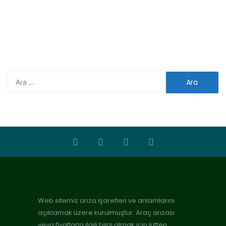
Web sitemiz arıza işaretleri ve anlamlarını
açıklamak üzere kurulmuştur. Araç arızası
veya fiyatlarla ilgili bilgi almak için lütfen