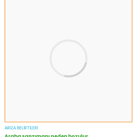
ARIZA BELIRTILERI
Araba şanzımanı neden bozulur