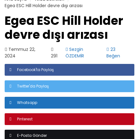
Egea ESC Hill Holder devre dışı arızası
Egea ESC Hill Holder
devre dışı arızası
Temmuz 22,
Sezgin
23
2024
291
ÖZDEMİR
Beğen
Facebook'ta Paylaş
Twitter'da Paylaş
Whatsapp
Pinterest
E-Posta Gönder