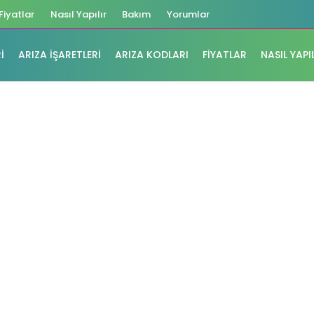
Fiyatlar
Nasıl Yapılır
Bakım
Yorumlar
I
ARIZA İŞARETLERI
ARIZA KODLARI
FIYATLAR
NASIL YAPI