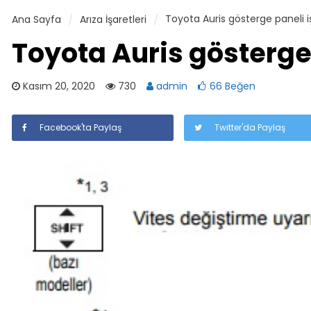
Toyota Auris gösterge paneli iş
Ana Sayfa
Arıza İşaretleri
Toyota Auris gösterge 
Kasım 20, 2020
730
admin
66 Beğen
Facebook'ta Paylaş
Twitter'da Paylaş