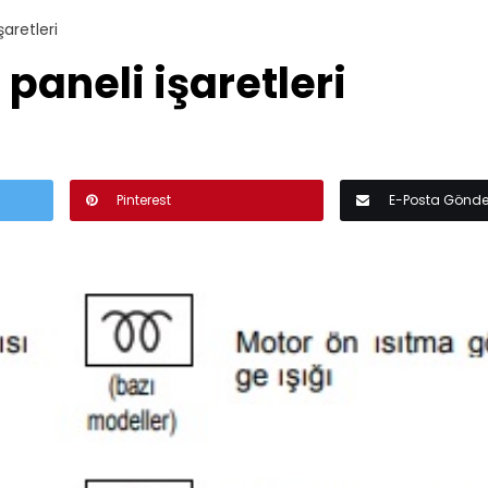
aretleri
paneli işaretleri
Pinterest
E-Posta Gönde