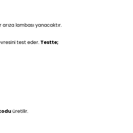
r arıza lambası yanacaktır.
evresini test eder.
Testte;
 kodu
üretilir.