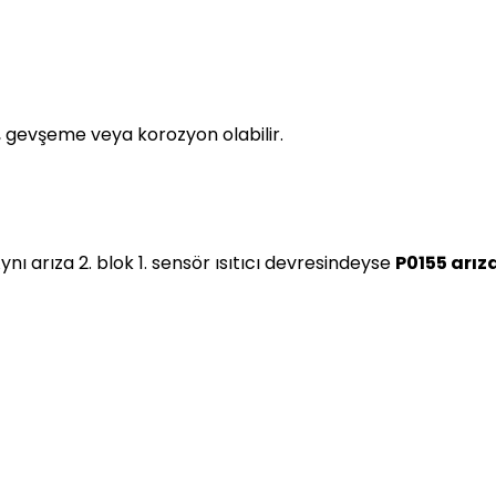
, gevşeme veya korozyon olabilir.
 Aynı arıza 2. blok 1. sensör ısıtıcı devresindeyse
P0155 arız