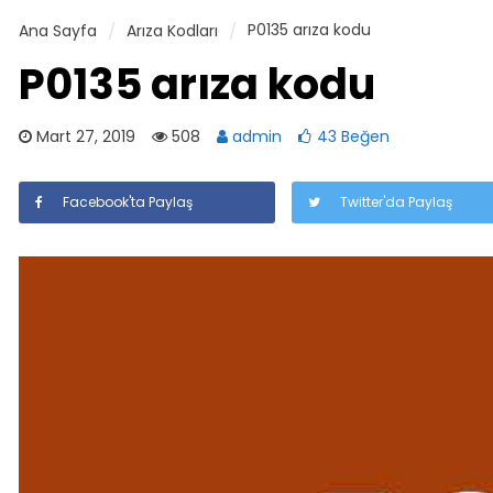
P0135 arıza kodu
Ana Sayfa
Arıza Kodları
P0135 arıza kodu
Mart 27, 2019
508
admin
43 Beğen
Facebook'ta Paylaş
Twitter'da Paylaş