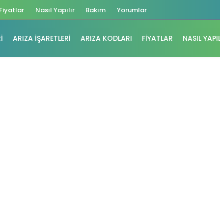
Fiyatlar
Nasıl Yapılır
Bakım
Yorumlar
I
ARIZA İŞARETLERI
ARIZA KODLARI
FIYATLAR
NASIL YAPI