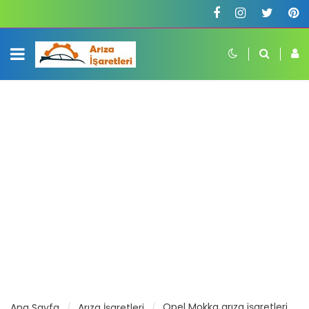
Opel Mokka arıza işaretleri
Ana Sayfa
Arıza İşaretleri