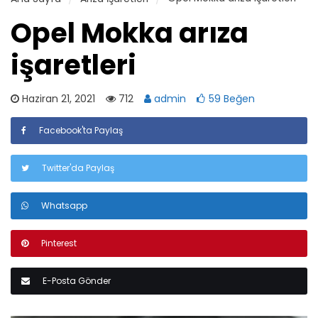
Opel Mokka arıza
işaretleri
Haziran 21, 2021
712
admin
59 Beğen
Facebook'ta Paylaş
Twitter'da Paylaş
Whatsapp
Pinterest
E-Posta Gönder