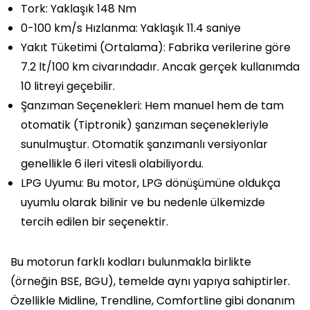
Tork:
Yaklaşık 148 Nm
0-100 km/s Hızlanma:
Yaklaşık 11.4 saniye
Yakıt Tüketimi (Ortalama):
Fabrika verilerine göre
7.2 lt/100 km civarındadır. Ancak gerçek kullanımda
10 litreyi geçebilir.
Şanzıman Seçenekleri:
Hem manuel hem de tam
otomatik (Tiptronik) şanzıman seçenekleriyle
sunulmuştur. Otomatik şanzımanlı versiyonlar
genellikle 6 ileri vitesli olabiliyordu.
LPG Uyumu:
Bu motor, LPG dönüşümüne oldukça
uyumlu olarak bilinir ve bu nedenle ülkemizde
tercih edilen bir seçenektir.
Bu motorun farklı kodları bulunmakla birlikte
(örneğin BSE, BGU), temelde aynı yapıya sahiptirler.
Özellikle
Midline, Trendline, Comfortline
gibi donanım