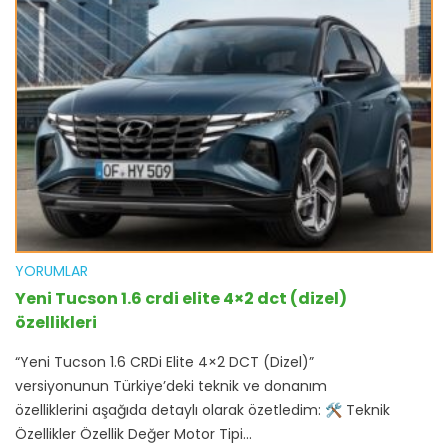
YORUMLAR
Yeni Tucson 1.6 crdi elite 4×2 dct (dizel)
özellikleri
“Yeni Tucson 1.6 CRDi Elite 4×2 DCT (Dizel)”
versiyonunun Türkiye’deki teknik ve donanım
özelliklerini aşağıda detaylı olarak özetledim: 🛠 Teknik
Özellikler Özellik Değer Motor Tipi...