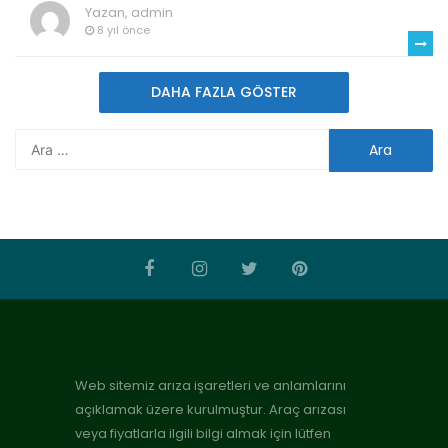
Yazan,
admin
8 yıl önce
DAHA FAZLA GÖSTER
Web sitemiz arıza işaretleri ve anlamlarını
açıklamak üzere kurulmuştur. Araç arızası
veya fiyatlarla ilgili bilgi almak için lütfen