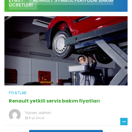
ETIKET:
RENAULT SYMBOL PERIYODIK BAKIM
ÜCRETLERI
FIYATLAR
Renault yetkili servis bakım fiyatları
Yazan,
admin
8 yıl önce