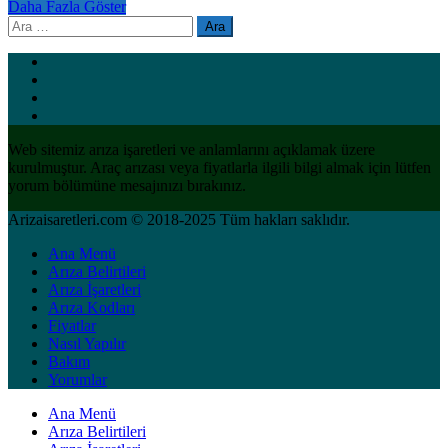
Daha Fazla Göster
Arama:
Web sitemiz arıza işaretleri ve anlamlarını açıklamak üzere
kurulmuştur. Araç arızası veya fiyatlarla ilgili bilgi almak için lütfen
yorum bölümüne mesajınızı bırakınız.
Arizaisaretleri.com © 2018-2025 Tüm hakları saklıdır.
Ana Menü
Arıza Belirtileri
Arıza İşaretleri
Arıza Kodları
Fiyatlar
Nasıl Yapılır
Bakım
Yorumlar
Ana Menü
Arıza Belirtileri