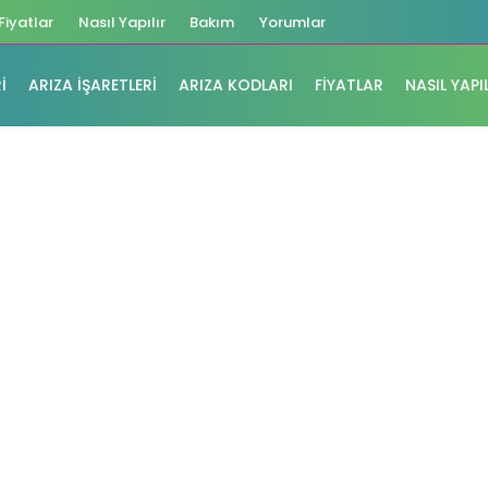
Fiyatlar
Nasıl Yapılır
Bakım
Yorumlar
I
ARIZA İŞARETLERI
ARIZA KODLARI
FIYATLAR
NASIL YAPI