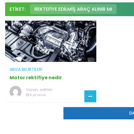
ETIKET:
REKTEFIYE EDILMIŞ ARAÇ ALINIR MI
ARIZA BELIRTILERI
Motor rektifiye nedir
Yazan,
admin
8 yıl önce
D