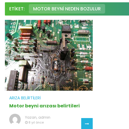
ETIKET:
MOTOR BEYNI NEDEN BOZULUR
ARIZA BELIRTILERI
Motor beyni arızası belirtileri
Yazan,
admin
8 yıl önce