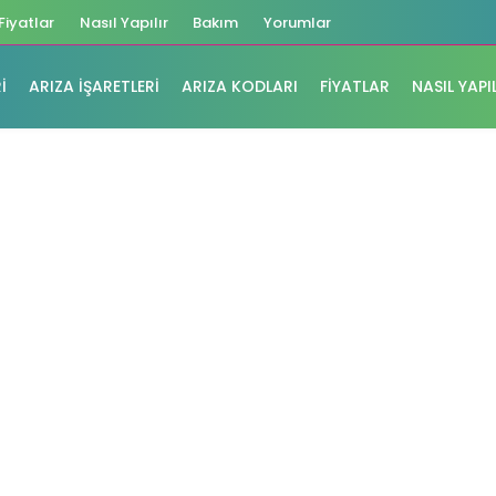
Fiyatlar
Nasıl Yapılır
Bakım
Yorumlar
I
ARIZA İŞARETLERI
ARIZA KODLARI
FIYATLAR
NASIL YAPI