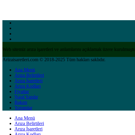
Web sitemiz arıza işaretleri ve anlamlarını açıklamak üzere kurulmuştur
Arizaisaretleri.com © 2018-2025 Tüm hakları saklıdır.
Ana Menü
Arıza Belirtileri
Arıza İşaretleri
Arıza Kodları
Fiyatlar
Nasıl Yapılır
Bakım
Yorumlar
Ana Menü
Arıza Belirtileri
Arıza İşaretleri
Arıza Kodları