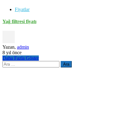
Fiyatlar
Yağ filtresi fiyatı
Yazan,
admin
8 yıl önce
Daha Fazla Göster
Arama: