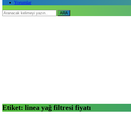
Yorumlar
ARA
Etiket:
linea yağ filtresi fiyatı