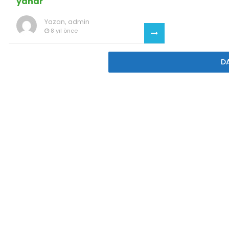
yanar
Yazan,
admin
8 yıl önce
D