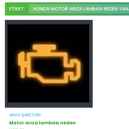
ETIKET:
HONDA MOTOR ARIZA LAMBASI NEDEN YAN
ARIZA İŞARETLERI
Motor arıza lambası neden