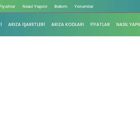
Fiyatlar
Nasıl Yapılır
Bakım
Yorumlar
I
ARIZA İŞARETLERI
ARIZA KODLARI
FIYATLAR
NASIL YAPI