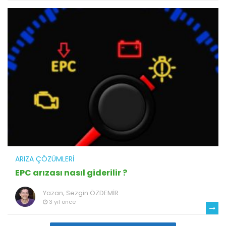
ARIZA ÇÖZÜMLERI
EPC arızası nasıl giderilir ?
Yazan,
Sezgin ÖZDEMİR
3 yıl önce