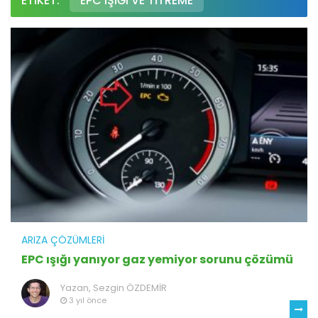
ETIKET:
EPC IŞIĞI VE TITREME
ARIZA ÇÖZÜMLERI
EPC ışığı yanıyor gaz yemiyor sorunu çözümü
Yazan,
Sezgin ÖZDEMİR
3 yıl önce