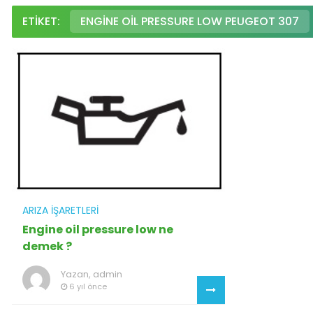
ETIKET:
ENGINE OIL PRESSURE LOW PEUGEOT 307
ARIZA İŞARETLERI
Engine oil pressure low ne
demek ?
Yazan,
admin
6 yıl önce