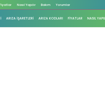
Fiyatlar
Nasıl Yapılır
Bakım
Yorumlar
I
ARIZA İŞARETLERI
ARIZA KODLARI
FIYATLAR
NASIL YAPI