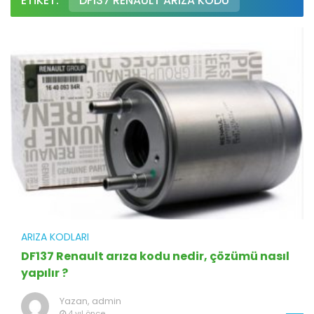
ETIKET:
DF137 RENAULT ARIZA KODU
ARIZA KODLARI
DF137 Renault arıza kodu nedir, çözümü nasıl
yapılır ?
Yazan,
admin
4 yıl önce