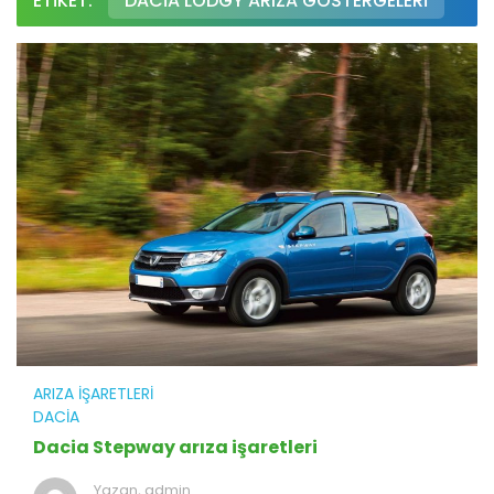
ETIKET:
DACIA LODGY ARIZA GÖSTERGELERI
ARIZA İŞARETLERI
DACIA
Dacia Stepway arıza işaretleri
Yazan,
admin