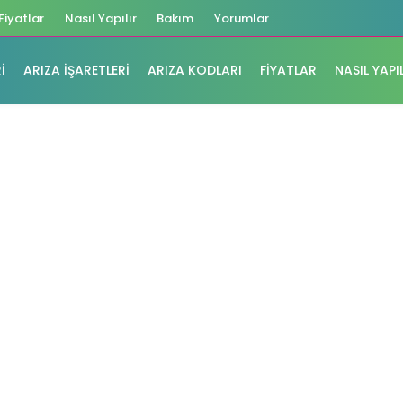
Fiyatlar
Nasıl Yapılır
Bakım
Yorumlar
I
ARIZA İŞARETLERI
ARIZA KODLARI
FIYATLAR
NASIL YAPI