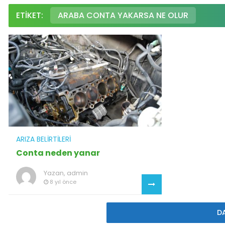
ETIKET:
ARABA CONTA YAKARSA NE OLUR
ARIZA BELIRTILERI
Conta neden yanar
Yazan,
admin
8 yıl önce
D