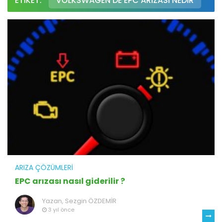
ETIKET:
VOLKSWAGEN’DE EPC ARIZASI NEDIR
ARIZA ÇÖZÜMLERI
EPC arızası nasıl giderilir ?
Yazan,
Sezgin ÖZDEMİR
3 yıl önce