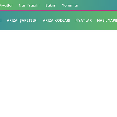
Fiyatlar
Nasıl Yapılır
Bakım
Yorumlar
I
ARIZA İŞARETLERI
ARIZA KODLARI
FIYATLAR
NASIL YAPI