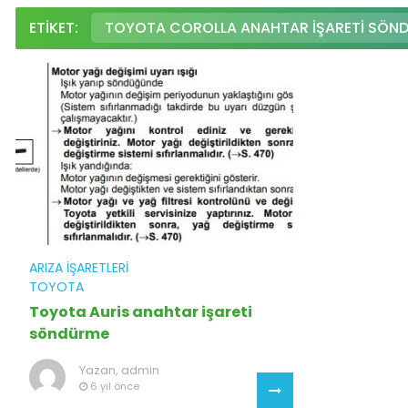
ETIKET:
TOYOTA COROLLA ANAHTAR IŞARETI SÖN
ARIZA İŞARETLERI
TOYOTA
Toyota Auris anahtar işareti
söndürme
Yazan,
admin
6 yıl önce