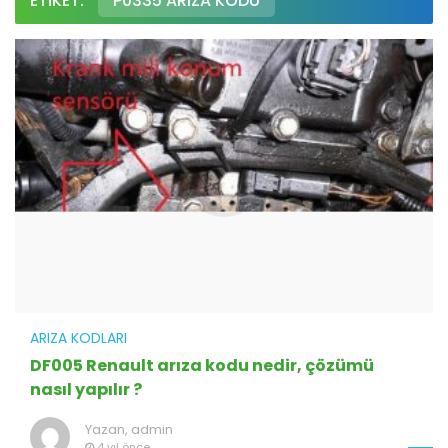
ETIKET:
P0335 ARIZA KODU
ARIZA KODLARI
DF005 Renault arıza kodu nedir, çözümü
nasıl yapılır ?
Yazan,
admin
4 yıl önce