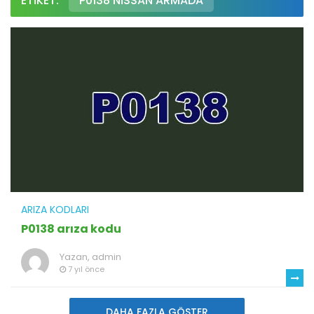
ETIKET:
P0138 NISSAN ARMADA
ARIZA KODLARI
P0138 arıza kodu
Yazan,
admin
7 yıl önce
DAHA FAZLA GÖSTER