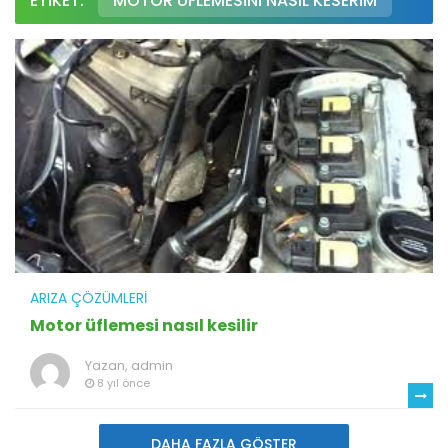
ETIKET:
MOTOR ÜFLEMESINI NASIL KESERIM
ARIZA ÇÖZÜMLERI
Motor üflemesi nasıl kesilir
Yazan,
admin
8 yıl önce
DAHA FAZLA GÖSTER