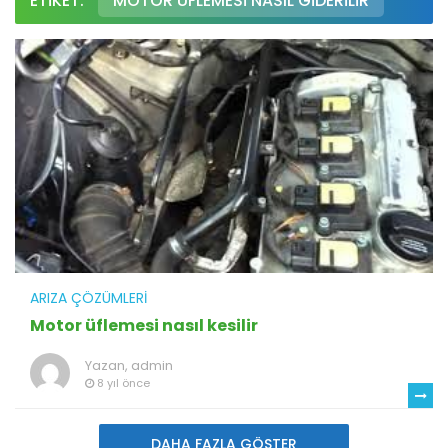
ETIKET:
MOTOR ÜFLEMESI NASIL GIDERILIR
ARIZA ÇÖZÜMLERI
Motor üflemesi nasıl kesilir
Yazan,
admin
8 yıl önce
DAHA FAZLA GÖSTER