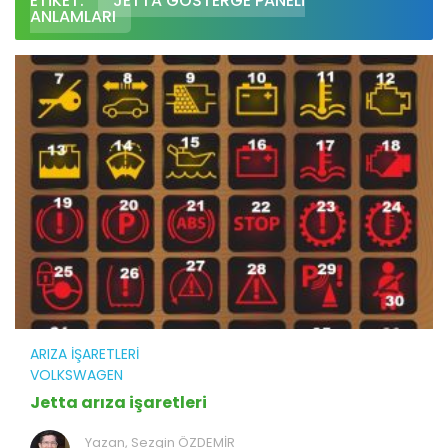
ETIKET:
JETTA GÖSTERGE PANELI
ANLAMLARI
ARIZA İŞARETLERI
VOLKSWAGEN
Jetta arıza işaretleri
Yazan,
Sezgin ÖZDEMİR