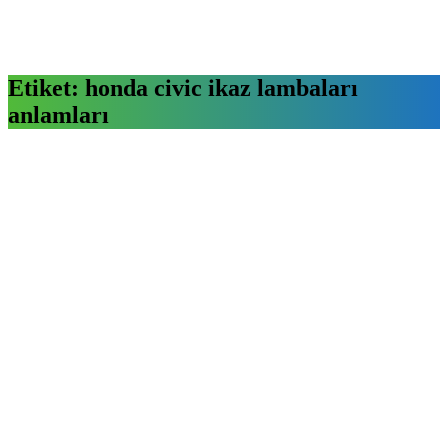
Etiket:
honda civic ikaz lambaları
anlamları