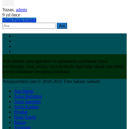
Yazan,
admin
9 yıl önce
Daha Fazla Göster
Arama:
Web sitemiz arıza işaretleri ve anlamlarını açıklamak üzere
kurulmuştur. Araç arızası veya fiyatlarla ilgili bilgi almak için lütfen
yorum bölümüne mesajınızı bırakınız.
Arizaisaretleri.com © 2018-2025 Tüm hakları saklıdır.
Ana Menü
Arıza Belirtileri
Arıza İşaretleri
Arıza Kodları
Fiyatlar
Nasıl Yapılır
Bakım
Yorumlar