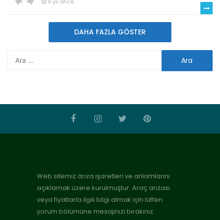
9 yıl önce
DAHA FAZLA GÖSTER
Web sitemiz arıza işaretleri ve anlamlarını
açıklamak üzere kurulmuştur. Araç arızası
veya fiyatlarla ilgili bilgi almak için lütfen
yorum bölümüne mesajınızı bırakınız.