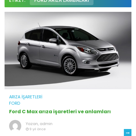
ETIKET:
FORD ARIZA LAMBALARI
ARIZA İŞARETLERI
FORD
Ford C Max arıza işaretleri ve anlamları
Yazan,
admin
9 yıl önce