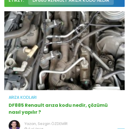
ETIKET:
DF885 RENAULT ARIZA KODU NEDIR
ARIZA KODLARI
DF885 Renault arıza kodu nedir, çözümü
nasıl yapılır ?
Yazan,
Sezgin ÖZDEMİR
4 yıl önce