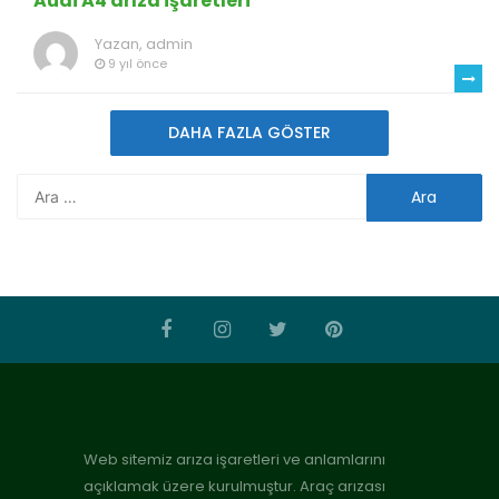
Audi A4 arıza işaretleri
Yazan,
admin
9 yıl önce
DAHA FAZLA GÖSTER
Web sitemiz arıza işaretleri ve anlamlarını
açıklamak üzere kurulmuştur. Araç arızası