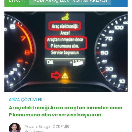
ETIKET:
AUDI ARAÇ ELEKTRONIĞI ARIZASI
ARIZA ÇÖZÜMLERI
Araç elektroniği Arıza araçtan inmeden önce
P konumuna alın ve servise başvurun
Yazan,
Sezgin ÖZDEMİR
2 yıl önce