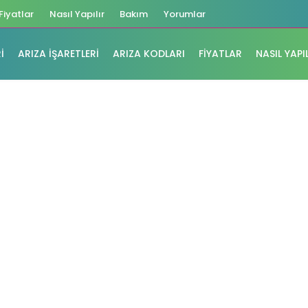
Fiyatlar
Nasıl Yapılır
Bakım
Yorumlar
I
ARIZA İŞARETLERI
ARIZA KODLARI
FIYATLAR
NASIL YAPI