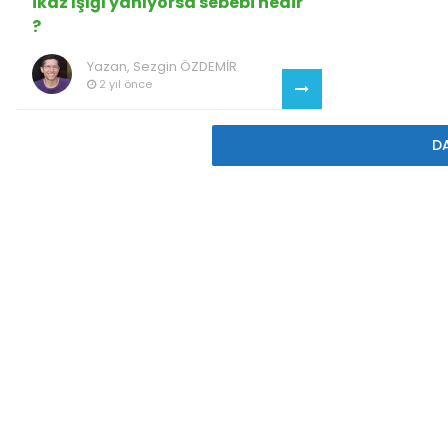
ikaz ışığı yanıyorsa sebebi nedir
?
Yazan,
Sezgin ÖZDEMİR
2 yıl önce
D