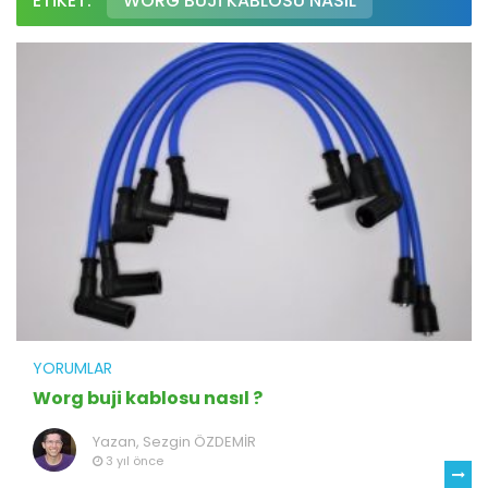
ETIKET:
WORG BUJI KABLOSU NASIL
YORUMLAR
Worg buji kablosu nasıl ?
Yazan,
Sezgin ÖZDEMİR
3 yıl önce