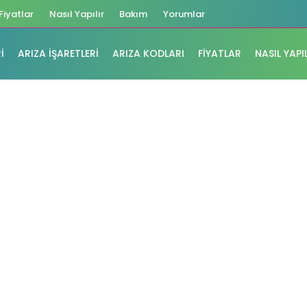
Fiyatlar
Nasıl Yapılır
Bakım
Yorumlar
I
ARIZA İŞARETLERI
ARIZA KODLARI
FIYATLAR
NASIL YAPI