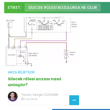
ETIKET:
SILECEK RÖLESI BOZULURSA NE OLUR
ARIZA BELIRTILERI
Silecek rölesi arızası nasıl
anlaşılır?
Yazan,
Sezgin ÖZDEMİR
2 yıl önce