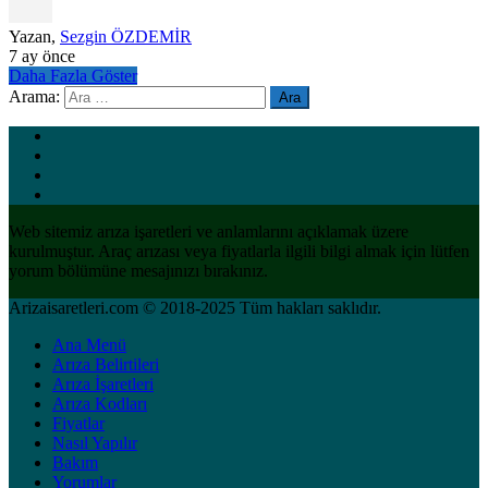
Yazan,
Sezgin ÖZDEMİR
7 ay önce
Daha Fazla Göster
Arama:
Web sitemiz arıza işaretleri ve anlamlarını açıklamak üzere
kurulmuştur. Araç arızası veya fiyatlarla ilgili bilgi almak için lütfen
yorum bölümüne mesajınızı bırakınız.
Arizaisaretleri.com © 2018-2025 Tüm hakları saklıdır.
Ana Menü
Arıza Belirtileri
Arıza İşaretleri
Arıza Kodları
Fiyatlar
Nasıl Yapılır
Bakım
Yorumlar