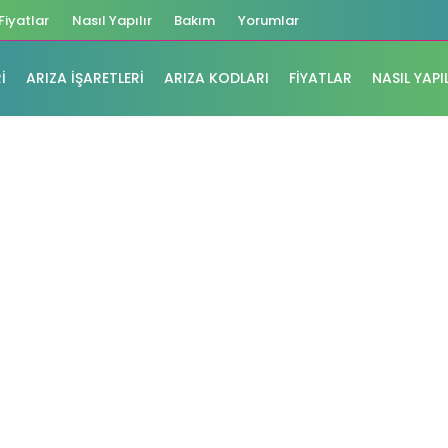
Fiyatlar
Nasıl Yapılır
Bakım
Yorumlar
I
ARIZA İŞARETLERI
ARIZA KODLARI
FIYATLAR
NASIL YAPI