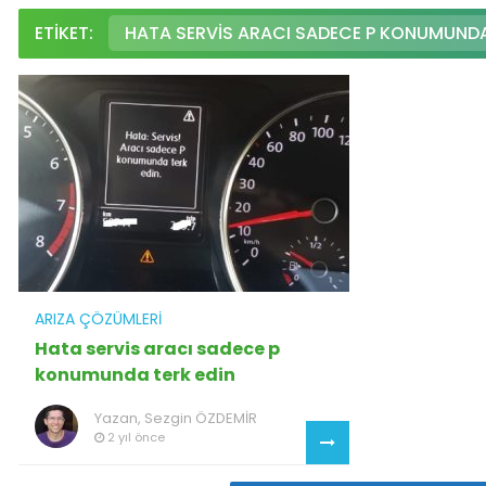
ETIKET:
HATA SERVIS ARACI SADECE P KONUMUNDA
ARIZA ÇÖZÜMLERI
Hata servis aracı sadece p
konumunda terk edin
Yazan,
Sezgin ÖZDEMİR
2 yıl önce