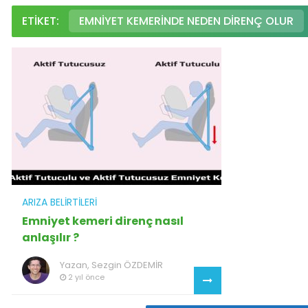
ETIKET:
EMNIYET KEMERINDE NEDEN DIRENÇ OLUR
ARIZA BELIRTILERI
Emniyet kemeri direnç nasıl
anlaşılır ?
Yazan,
Sezgin ÖZDEMİR
2 yıl önce