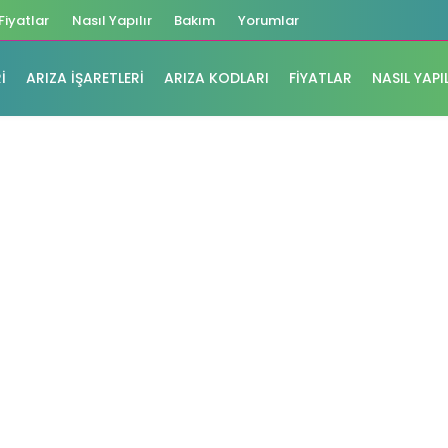
Fiyatlar
Nasıl Yapılır
Bakım
Yorumlar
I
ARIZA İŞARETLERI
ARIZA KODLARI
FIYATLAR
NASIL YAPI