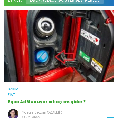
ETIKET:
EGEA ADBLUE GÖSTERGESI NEREDE
BAKIM
FIAT
Egea AdBlue uyarısı kaç km gider ?
Yazan,
Sezgin ÖZDEMİR
2 yıl önce