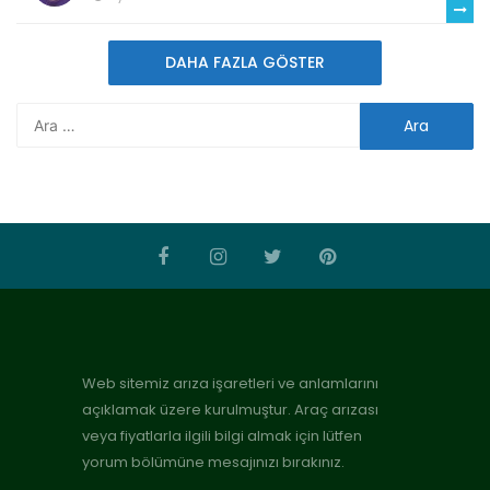
DAHA FAZLA GÖSTER
Web sitemiz arıza işaretleri ve anlamlarını
açıklamak üzere kurulmuştur. Araç arızası
veya fiyatlarla ilgili bilgi almak için lütfen
yorum bölümüne mesajınızı bırakınız.