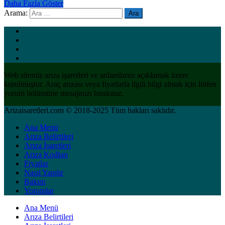
Daha Fazla Göster
Arama:
Web sitemiz arıza işaretleri ve anlamlarını açıklamak üzere
kurulmuştur. Araç arızası veya fiyatlarla ilgili bilgi almak için lütfen
yorum bölümüne mesajınızı bırakınız.
Arizaisaretleri.com © 2018-2025 Tüm hakları saklıdır.
Ana Menü
Arıza Belirtileri
Arıza İşaretleri
Arıza Kodları
Fiyatlar
Nasıl Yapılır
Bakım
Yorumlar
Ana Menü
Arıza Belirtileri