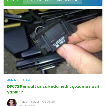
ETIKET:
DF072 RENAULT ARIZA KODU
ARIZA KODLARI
DF072 Renault arıza kodu nedir, çözümü nasıl
yapılır ?
Yazan,
Sezgin ÖZDEMİR
4 yıl önce