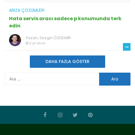
ARIZA ÇÖZÜMLERI
Hata servis aracı sadece p konumunda terk
edin
Yazan,
Sezgin ÖZDEMİR
2 yıl önce
DAHA FAZLA GÖSTER