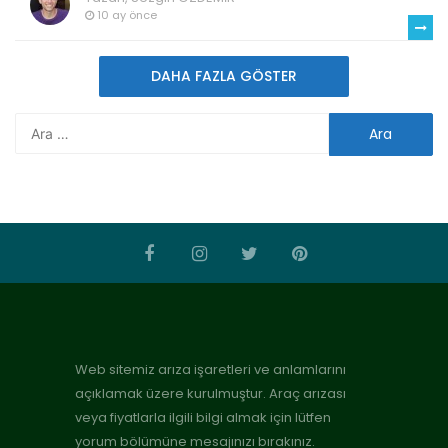
10 ay önce
DAHA FAZLA GÖSTER
Web sitemiz arıza işaretleri ve anlamlarını
açıklamak üzere kurulmuştur. Araç arızası
veya fiyatlarla ilgili bilgi almak için lütfen
yorum bölümüne mesajınızı bırakınız.