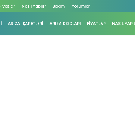
Fiyatlar
Nasıl Yapılır
Bakım
Yorumlar
I
ARIZA İŞARETLERI
ARIZA KODLARI
FIYATLAR
NASIL YAPI