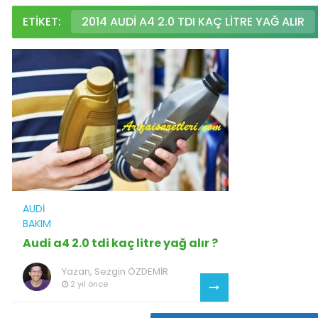
ETIKET:
2014 AUDI A4 2.0 TDI KAÇ LITRE YAĞ ALIR
AUDI
BAKIM
Audi a4 2.0 tdi kaç litre yağ alır ?
Yazan,
Sezgin ÖZDEMİR
2 yıl önce