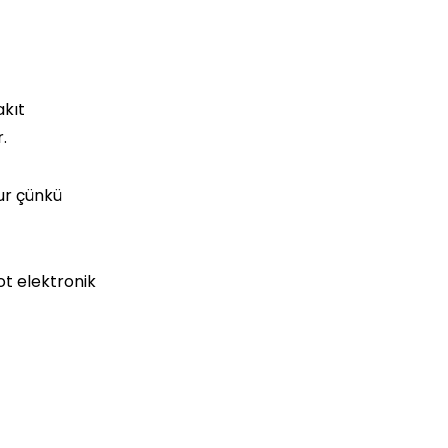
akıt
.
ur çünkü
ot elektronik