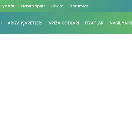
Fiyatlar
Nasıl Yapılır
Bakım
Yorumlar
I
ARIZA İŞARETLERI
ARIZA KODLARI
FIYATLAR
NASIL YAPI