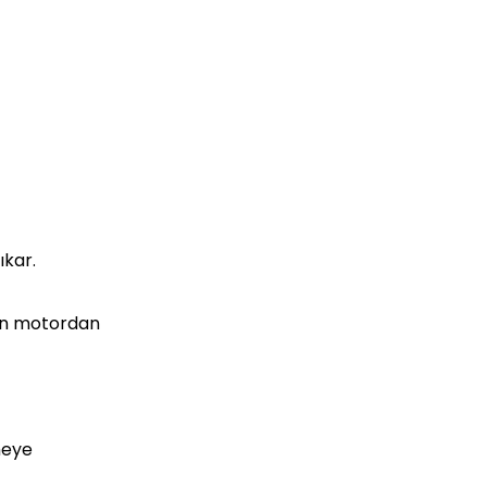
ıkar.
çin motordan
emeye