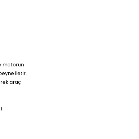
ve motorun
eyne iletir.
erek araç
l