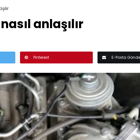
şılır
nasıl anlaşılır
Pinterest
E-Posta Gönde