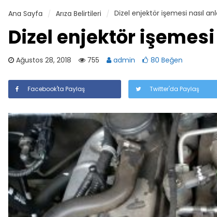
Dizel enjektör işemesi nasıl anla
Ana Sayfa
Arıza Belirtileri
Dizel enjektör işemesi 
Ağustos 28, 2018
755
admin
80 Beğen
Facebook'ta Paylaş
Twitter'da Paylaş