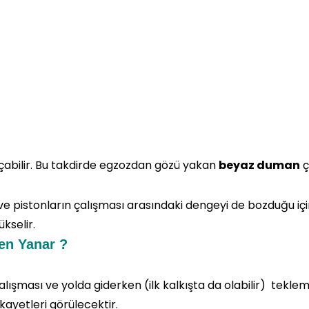
açabilir. Bu takdirde egzozdan gözü yakan
beyaz duman
ç
ve pistonların çalışması arasındaki dengeyi de bozduğu i
kselir.
en Yanar ?
 çalışması ve yolda giderken (ilk kalkışta da olabilir) tekl
ayetleri görülecektir.