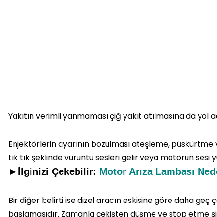
Yakıtın verimli yanmaması çiğ yakıt atılmasına da yol 
Enjektörlerin ayarının bozulması ateşleme, püskürtme 
tık tık şeklinde vuruntu sesleri gelir veya motorun sesi yü
►İlginizi Çekebilir:
Motor Arıza Lambası Ned
Bir diğer belirti ise dizel aracın eskisine göre daha geç
başlamasıdır. Zamanla çekişten düşme ve stop etme şik